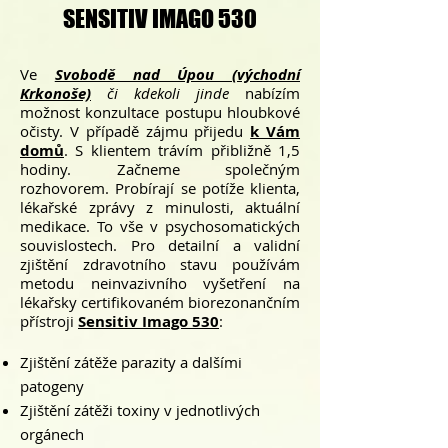
SENSITIV IMAGO 530
Ve
Svobodě nad Úpou (východní
Krkonoše)
č
i kdekoli jinde
nabízím
možnost konzultace postupu hloubkové
očisty. V případě zájmu přijedu
k Vám
domů
.
S klientem trávím přibližně 1,5
hodiny. Začneme společným
rozhovorem. Probírají se potíže klienta,
lékařské zprávy z minulosti, aktuální
medikace. To vše v psychosomatických
souvislostech. Pro detailní a validní
zjištění zdravotního stavu používám
metodu neinvazivního vyšetření na
lékařsky certifikovaném biorezonančním
přístroji
Sensitiv Imago 530
:
Zjištění zátěže parazity a dalšími
patogeny
Zjištění zátěži toxiny v jednotlivých
orgánech