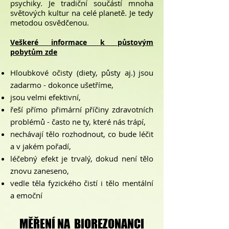
psychiky. Je tradiční součástí mnoha
světových kultur na celé planetě. Je tedy
metodou osvědčenou.
Veškeré informace k půstovým
pobytům zde
Hloubkové očisty (diety, půsty aj.) jsou
zadarmo - dokonce ušetříme,
jsou velmi efektivní,
řeší přímo přimární příčiny zdravotních
problémů - často ne ty, které nás trápí,
nechávají
tělo rozhodnout, co bude léčit
a v jakém pořadí,
léčebný efekt je trvalý, dokud není tě
lo
znovu zaneseno,
vedle těla fyzického čistí i tělo mentální
a emočn
í
MĚŘENÍ NA BIOREZONANCI