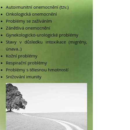
Autoimunitní onemocnění (tzv.)
Onkologická onemocnění
Problémy se zažívání
m
Zánětlivá onemocnění
Gynekologicko-urologické problémy
Stavy v důsledku intoxikace (migrény,
únava..)
Kožní problémy
Respirační problémy
Problémy s tělesnou hmotností
Snižování imunity