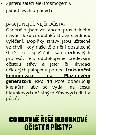
Zjištění zátěží elektrosmogem v
jednotlivých orgánech
JAKÁ JE NEJÚČINĚJŠÍ OČISTA?
Osobně nejsem zastáncem pravidelného
užívání léků či doplňků stravy s vidinou
vyléčení. Doplňky stravy jsou užitečné
ve chvíli, kdy naše t
ělo nění dostatečně
silné ke spuštění samoozdravných
procesů. Tělo odblokujeme
p
ředevším
očistou střev a jater či likvidací
některých patogenů pomocí
frekvenční
kompenzace na Plazmovém
generátoru RPZ 14
Poté
doporučuji
klientům, aby se vydali na cestu
hloubkových očistných šťávových diet a
půstů.
CO HLAVNĚ ŘEŠÍ
HLOUBKOVÉ
OČISTY A PŮSTY?