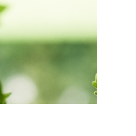
VIA MEA
Miroslav Kněz
IČO
2639637