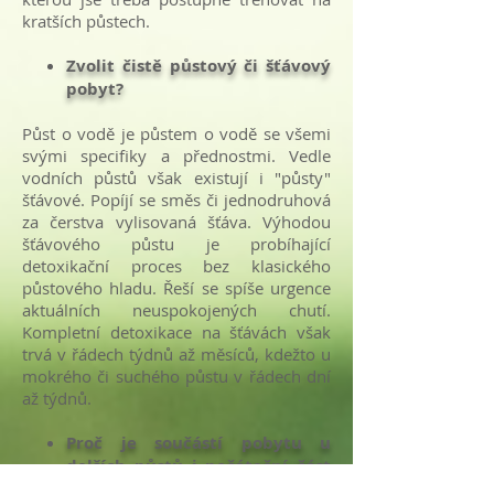
kratších půstech.
Zvolit čistě půstový či šťávový
pobyt?
Půst o vodě je půstem o vodě se všemi
svými specifiky a přednostmi. Vedle
vodních půstů však existují i "půsty"
šťávové. Popíjí se směs či jednodruhová
za čerstva vylisovaná šťáva. Výhodou
šťávového půstu je probíhající
detoxikační proces bez klasického
půstového hladu. Řeší se spíše urgence
aktuálních neuspokojených chutí.
Kompletní detoxikace na šťávách však
trvá v řádech týdnů až měsíců, kdežto u
mokrého či suchého půstu v řádech dní
až týdnů.
Proč je součástí pobytu u
delších půstů i počáteční část
návratové doby?