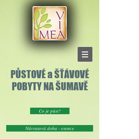
PŮSTOVÉ a ŠŤÁVOVÉ
POBYTY NA ŠUMAVĚ
Co je půst?
Návratová doba - esence