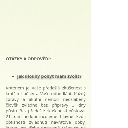
OTÁZKY A ODPOVĚDI:
Jak dlouhý pobyt mám zvolit?
Kritériem je Vaše předešlá zkušenost s
kratšími půsty a Vaše odhodlání. Každý
zdravý a akutní nemocí neoslabený
člověk zvládne bez přípravy 3 dny
půstu. Bez předešlé zkušenosti půstovat
21 dní nedoporučujeme hlavně kvůli
obtížnosti zvládnutí návratové doby,
kterou jse třeba postupně trénovat na